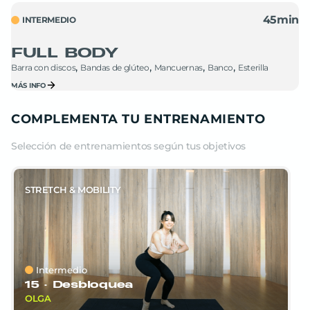
#PLANESVERANO SEM6
45
min
INTERMEDIO
JAVI
FULL BODY
Barra con discos
Bandas de glúteo
Mancuernas
Banco
Esterilla
MÁS INFO
COMPLEMENTA TU ENTRENAMIENTO
Selección de entrenamientos según tus objetivos
STRETCH & MOBILITY
Intermedio
15 ·
Desbloquea
OLGA