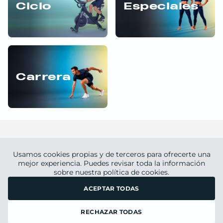
Ciclo
Especiales
Carrera
Usamos cookies propias y de terceros para ofrecerte una
mejor experiencia. Puedes revisar toda la información
sobre nuestra
Blog
Tienda
política de cookies.
Nutrición
ACEPTAR TODAS
© Entrena Virtual 2020-
2026
. Todos los derechos reservados.
RECHAZAR TODAS
Preguntas Frecuentes
Aviso legal
Política de privacidad