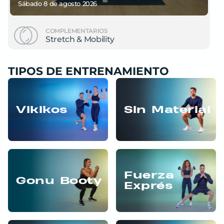
sábado 8
de
agosto 2026
COMPLEMENTARIOS
Stretch & Mobility
TIPOS DE ENTRENAMIENTO
Vikikos
Sin Material
Fuerza
Gonu Booty
Exprés