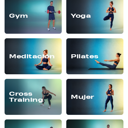
Gym
Yoga
Meditación
Pilates
Cross
Mujer
Training