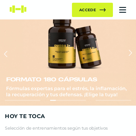
ACCEDE
FORMATO 180 CÁPSULAS
Fórmulas expertas para el estrés, la inflamación,
la recuperación y tus defensas. ¡Elige la tuya!
HOY TE TOCA
EMPEZAR ENTRENO
Selección de entrenamientos según tus objetivos