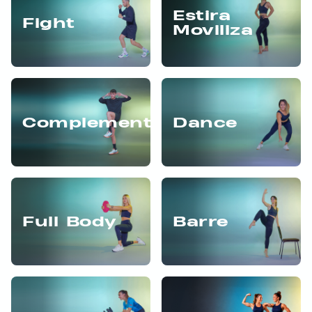
Estira
Fight
Moviliza
Complementarios
Dance
Full Body
Barre