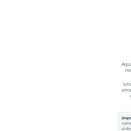
Aquí
no
Una
emai
Impo
comen
al d