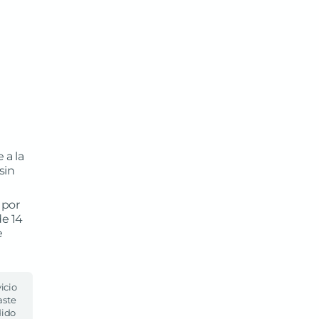
 a la
sin
 por
de 14
e
icio
aste
dido