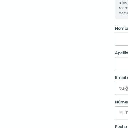
a los
reemb
de tu
Nombr
Apellid
Email 
Número
Fecha 