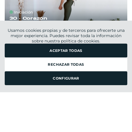
Iniciación
30 ·
Corazón
PATRICIA
Usamos cookies propias y de terceros para ofrecerte una
martes 12
de
mayo 2026
mejor experiencia. Puedes revisar toda la información
sobre nuestra
política de cookies.
ACEPTAR TODAS
YIN YOGA
RECHAZAR TODAS
FILTRAR
CONFIGURAR
45 ·
Raíz & descanso
VANESSA
viernes 8
de
mayo 2026
HATHA YOGA