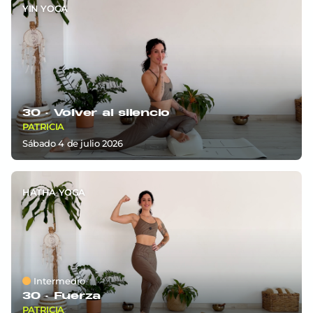
YIN YOGA
30 ·
Volver al silencio
PATRICIA
sábado 4
de
julio 2026
HATHA YOGA
Intermedio
30 ·
Fuerza
PATRICIA