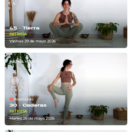
45 ·
Tierra
PATRICIA
viernes 29
de
mayo 2026
HATHA YOGA
Avanzado
30 ·
Caderas
PATRICIA
martes 26
de
mayo 2026