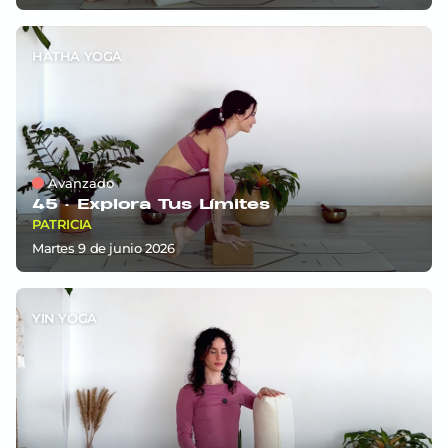
HATHA YOGA
Avanzado
45 ·
Explora Tus Límites
PATRICIA
martes 9
de
junio 2026
YIN YOGA