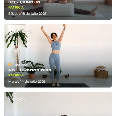
30 ·
Quietud
PATRICIA
sábado 18
de
julio 2026
HATHA YOGA
Intermedio
45 ·
Buenos días
PATRICIA
martes 14
de
julio 2026
YIN YOGA