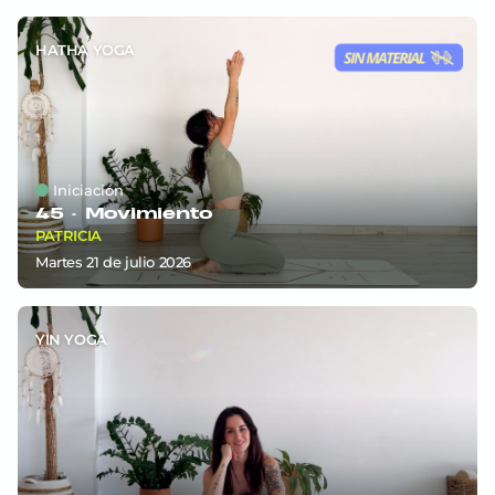
HATHA YOGA
Iniciación
45 ·
Movimiento
PATRICIA
martes 21
de
julio 2026
YIN YOGA