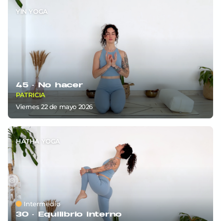
YIN YOGA
45 ·
No hacer
PATRICIA
viernes 22
de
mayo 2026
HATHA YOGA
Intermedio
30 ·
Equilibrio interno