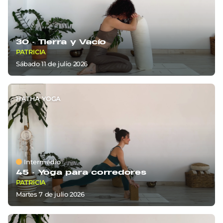
30 ·
Tierra y Vacío
PATRICIA
sábado 11
de
julio 2026
HATHA YOGA
Intermedio
45 ·
Yoga para corredores
PATRICIA
martes 7
de
julio 2026