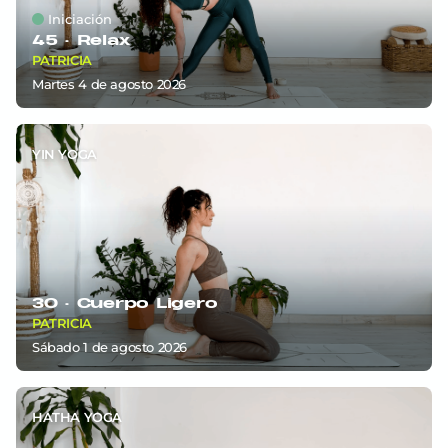
Iniciación
45 ·
Relax
PATRICIA
martes 4
de
agosto 2026
YIN YOGA
30 ·
Cuerpo Ligero
PATRICIA
sábado 1
de
agosto 2026
HATHA YOGA