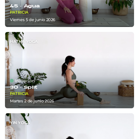
45 ·
Agua
PATRICIA
viernes 5
de
junio 2026
HATHA YOGA
Iniciación
30 ·
Split
PATRICIA
martes 2
de
junio 2026
YIN YOGA