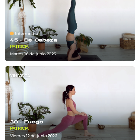
Intermedio
45 ·
De Cabeza
PATRICIA
martes 16
de
junio 2026
YIN YOGA
30 ·
Fuego
PATRICIA
viernes 12
de
junio 2026