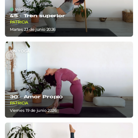
Iniciación
45 ·
Tren superior
PATRICIA
martes 23
de
junio 2026
YIN YOGA
30 ·
Amor Propio
PATRICIA
viernes 19
de
junio 2026
HATHA YOGA