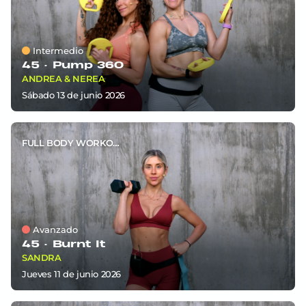
Intermedio
45 ·
Pump 360
ANDREA & NEREA
sábado 13
de
junio 2026
FULL BODY WORKOUT
Avanzado
45 ·
Burnt It
SANDRA
jueves 11
de
junio 2026