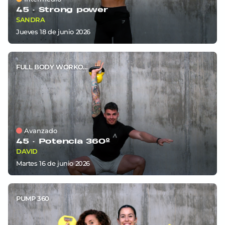
45 ·
Strong power
SANDRA
jueves 18
de
junio 2026
FULL BODY WORKOUT
Avanzado
45 ·
Potencia 360º
DAVID
martes 16
de
junio 2026
PUMP 360