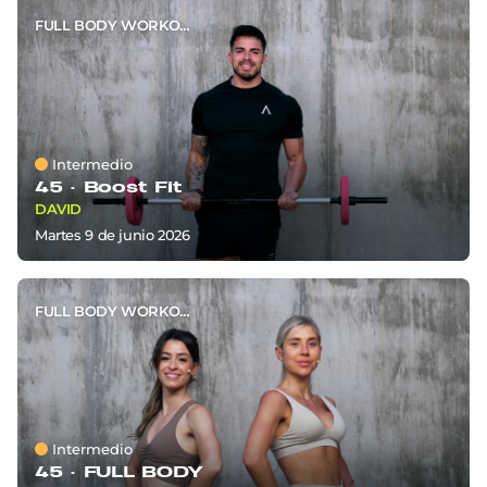
FULL BODY WORKOUT
Intermedio
45 ·
Boost Fit
DAVID
martes 9
de
junio 2026
FULL BODY WORKOUT
Intermedio
45 ·
FULL BODY