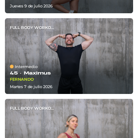
jueves 9
de
julio 2026
FULL BODY WORKOUT
Intermedio
45 ·
Maximus
FERNANDO
martes 7
de
julio 2026
FULL BODY WORKOUT