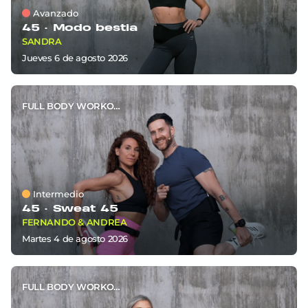
Avanzado
45 ·
Modo bestia
SANDRA
jueves 6
de
agosto 2026
FULL BODY WORKOUT
Intermedio
45 ·
Sweat 45
FERNANDO & ANDREA
martes 4
de
agosto 2026
FULL BODY WORKOUT