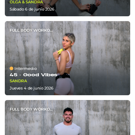
OLGA & SANDRA
sábado 6
de
junio 2026
FULL BODY WORKOUT
Intermedio
45 ·
Good Vibes
SANDRA
jueves 4
de
junio 2026
FULL BODY WORKOUT