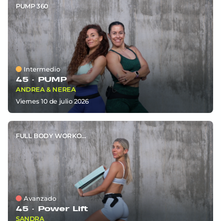
PUMP 360
Intermedio
45 ·
PUMP
ANDREA & NEREA
viernes 10
de
julio 2026
FULL BODY WORKOUT
Avanzado
45 ·
Power Lift
SANDRA