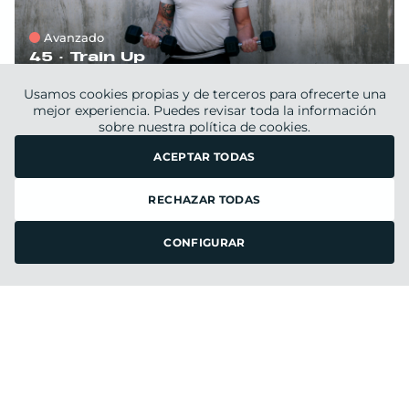
Avanzado
45 ·
Train Up
DAVID
Usamos cookies propias y de terceros para ofrecerte una
martes 2
de
junio 2026
mejor experiencia. Puedes revisar toda la información
sobre nuestra
política de cookies.
ACEPTAR TODAS
PUMP 360
RECHAZAR TODAS
FILTRAR
CONFIGURAR
Intermedio
45 ·
Pump 360
ANDREA & ESTHER
sábado 30
de
mayo 2026
FULL BODY WORKOUT