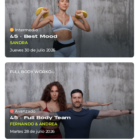
Intermedio
45 ·
Best Mood
SANDRA
jueves 30
de
julio 2026
FULL BODY WORKOUT
Avanzado
45 ·
Full Body Team
FERNANDO & ANDREA
martes 28
de
julio 2026