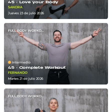
45 ·
Love your Body
SANDRA
jueves 23
de
julio 2026
FULL BODY WORKOUT
Intermedio
45 ·
Complete Workout
FERNANDO
martes 21
de
julio 2026
FULL BODY WORKOUT