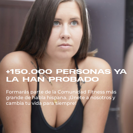
+150.000 PERSONAS YA
LA HAN PROBADO
Formarás parte de la Comunidad Fitness más
grande de habla hispana. ¡Únete a nosotros y
cambia tu vida para siempre!